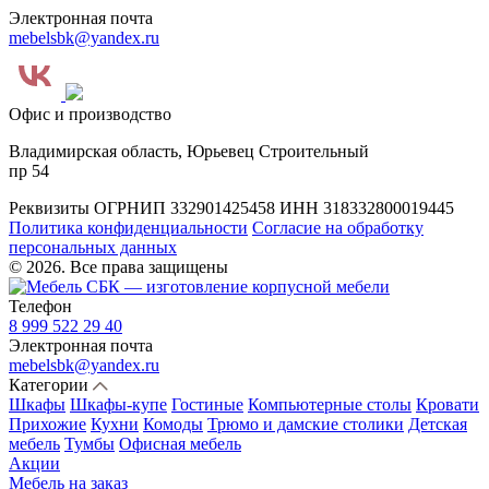
Электронная почта
mebelsbk@yandex.ru
Офис и производство
Владимирская область, Юрьевец Строительный
пр 54
Реквизиты
ОГРНИП 332901425458
ИНН 318332800019445
Политика конфиденциальности
Согласие на обработку
персональных данных
© 2026. Все права защищены
Телефон
8 999 522 29 40
Электронная почта
mebelsbk@yandex.ru
Категории
Шкафы
Шкафы-купе
Гостиные
Компьютерные столы
Кровати
Прихожие
Кухни
Комоды
Трюмо и дамские столики
Детская
мебель
Тумбы
Офисная мебель
Акции
Мебель на заказ